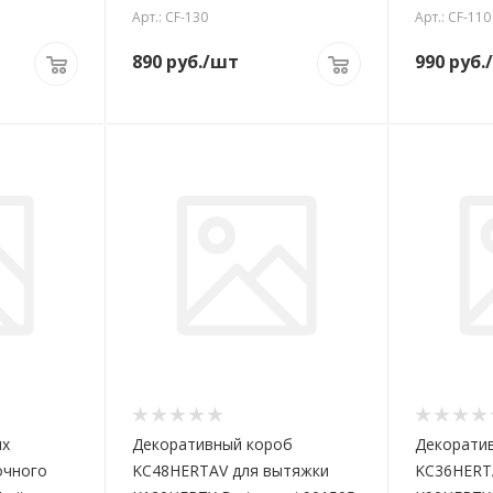
Арт.: CF-130
Арт.: CF-110
890
руб.
/шт
990
руб.
ых
Декоративный короб
Декорати
очного
KC48HERTAV для вытяжки
KC36HERT