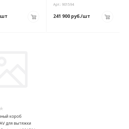
Арт.: 901594
/шт
241 900
руб.
/шт
вный короб
AV для вытяжки