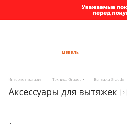
+7 925 375-83-44
Вологда
ЗАКАЗАТЬ ЗВОНОК
КАТАЛОГ
МЕБЕЛЬ
УСЛУГИ
АКЦ
—
—
Интернет-магазин
Техника Graude
Вытяжки Graude
Аксессуары для вытяжек
9