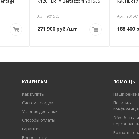
eritage
K120HERTX Bertazzoni 901505
K90HERTX 
Арт.: 901505
Арт.: 90150
271 900
руб.
/шт
188 400
р
КЛИЕНТАМ
ПОМОЩЬ
Как купить
Наши рекви
Система скидок
Политика
конфиденци
Условия доставки
Обработка и
Способы оплаты
персональн
Гарантия
Возврат тов
Вопрос-ответ