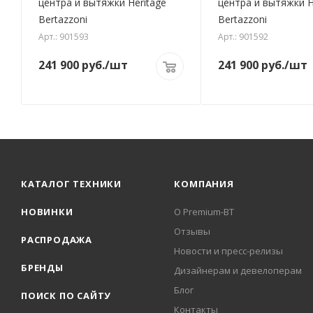
центра и вытяжки Heritage
центра и вытяжки H
Bertazzoni
Bertazzoni
Арт.: 901593
Арт.: 901592
241 900
руб.
/шт
241 900
руб.
/шт
КАТАЛОГ ТЕХНИКИ
КОМПАНИЯ
НОВИНКИ
О Premium-BT
Отзывы
РАСПРОДАЖА
Новости и пресс-релизы
БРЕНДЫ
Дизайнерам и девелоперам
Блог
ПОИСК ПО САЙТУ
Контакты