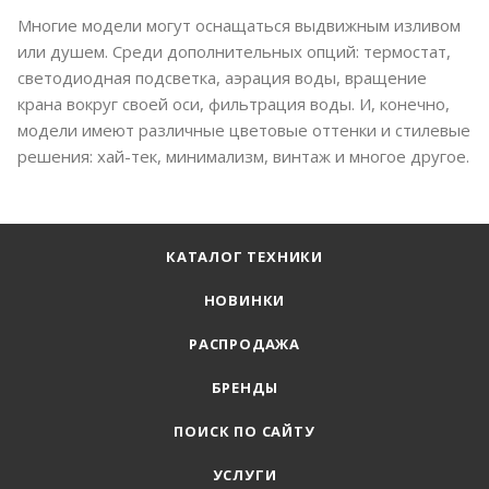
Многие модели могут оснащаться выдвижным изливом
или душем. Среди дополнительных опций: термостат,
светодиодная подсветка, аэрация воды, вращение
крана вокруг своей оси, фильтрация воды. И, конечно,
модели имеют различные цветовые оттенки и стилевые
решения: хай-тек, минимализм, винтаж и многое другое.
КАТАЛОГ ТЕХНИКИ
НОВИНКИ
РАСПРОДАЖА
БРЕНДЫ
ПОИСК ПО САЙТУ
УСЛУГИ