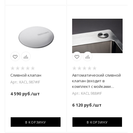
Сливной клапан
Автоматический сливной
клапан (входит в
Арт.: KACL.987#IF
комплект с мойками
серии GARDA)
Арт.: KACL.988#IF
4 590
руб.
/шт
6 120
руб.
/шт
В КОРЗИНУ
В КОРЗИНУ