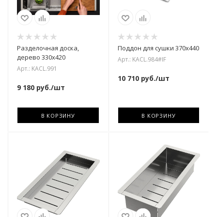
Разделочная доска,
Поддон для сушки 370х440
дерево 330х420
Арт.: KACL.984#IF
Арт.: KACL.991
10 710
руб.
/шт
9 180
руб.
/шт
В КОРЗИНУ
В КОРЗИНУ