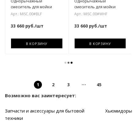
Однорычажный
Однорычажный
смеситель для мойки
смеситель для мойки
Арт.: MISC.00#BLF
Арт.: MISC.00#WHF
33 660
руб.
/шт
33 660
руб.
/шт
В КОРЗИНУ
В КОРЗИНУ
1
2
3
45
Возможно вас заинтересует:
Запчасти и аксессуары для бытовой
Хьюмидоры
техники