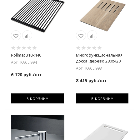
Rollmat 310х440
Многофункциональная
доска, дерево 280х420
Арт.: KACL.994
Арт.: KACL.993
6 120
руб.
/шт
8 415
руб.
/шт
В КОРЗИНУ
В КОРЗИНУ