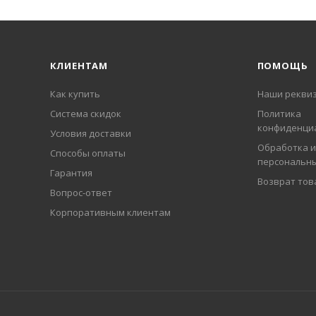
КЛИЕНТАМ
ПОМОЩЬ
Как купить
Наши рекви
Система скидок
Политика
конфиденци
Условия доставки
Обработка и
Способы оплаты
персональн
Гарантия
Возврат тов
Вопрос-ответ
Корпоративным клиентам