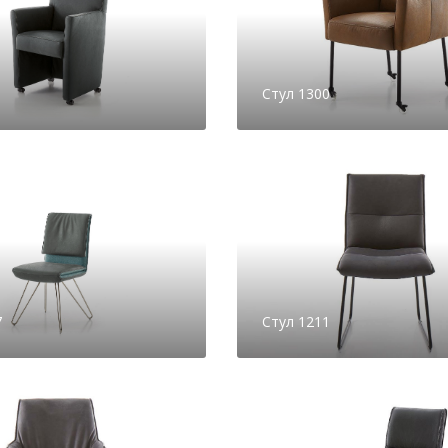
1
Стул 1300
7
Стул 1211