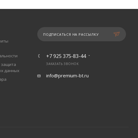
ПОДПИСАТЬСЯ НА РАССЫЛКУ
зиты
+7 925 375-83-44
альности
 защита
ЗАКАЗАТЬ ЗВОНОК
ых данных
info@premium-bt.ru
ара