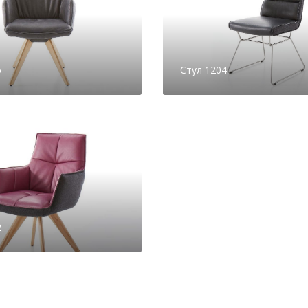
5
Стул 1204
2