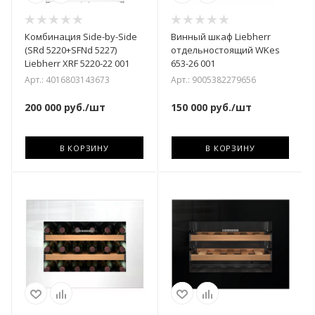
Комбинация Side-by-Side
Винный шкаф Liebherr
(SRd 5220+SFNd 5227)
отдельностоящий WKes
Liebherr XRF 5220-22 001
653-26 001
Арт.: 4016803143673
Арт.: 9005382279656
200 000
руб.
/шт
150 000
руб.
/шт
В КОРЗИНУ
В КОРЗИНУ