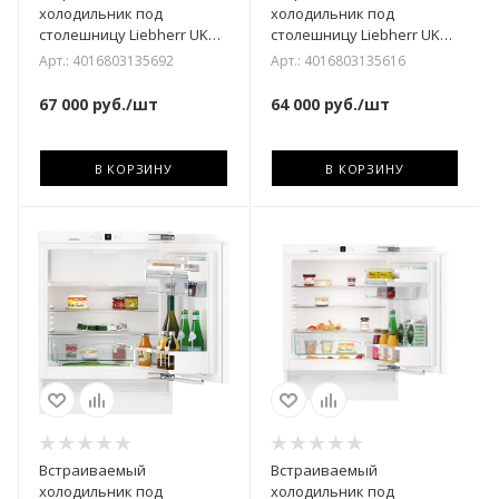
холодильник под
холодильник под
столешницу Liebherr UK
столешницу Liebherr UK
1720-26 001
1414-26 001
Арт.: 4016803135692
Арт.: 4016803135616
67 000
руб.
/шт
64 000
руб.
/шт
В КОРЗИНУ
В КОРЗИНУ
Встраиваемый
Встраиваемый
холодильник под
холодильник под