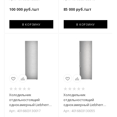
100 000
руб.
/шт
85 000
руб.
/шт
В КОРЗИНУ
В КОРЗИНУ
Холодильник
Холодильник
отдельностоящий
отдельностоящий
однокамерный Liebherr
однокамерный Liebherr
SRsfd 5220-22 001
SRsdd 5230-22 001
Арт.: 4016803130017
Арт.: 4016803130055