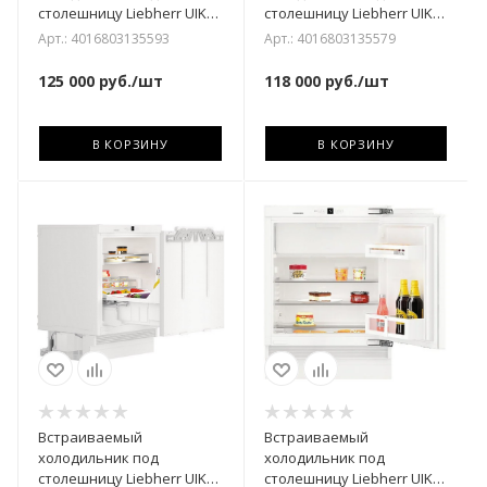
столешницу Liebherr UIKP
столешницу Liebherr UIKP
1554-26 001
1550-26 001
Арт.: 4016803135593
Арт.: 4016803135579
125 000
руб.
/шт
118 000
руб.
/шт
В КОРЗИНУ
В КОРЗИНУ
Встраиваемый
Встраиваемый
холодильник под
холодильник под
столешницу Liebherr UIKo
столешницу Liebherr UIK