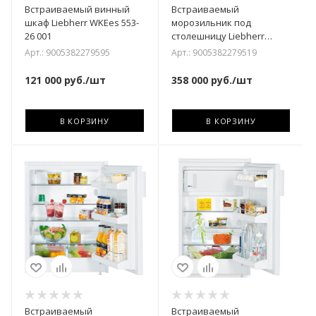
Встраиваемый винный
Встраиваемый
шкаф Liebherr WKEes 553-
морозильник под
26 001
столешницу Liebherr
UWTgb 1682-26 001
Арт.: 9005382279595
Арт.: 9005382279519
121 000
руб.
/шт
358 000
руб.
/шт
В КОРЗИНУ
В КОРЗИНУ
Встраиваемый
Встраиваемый