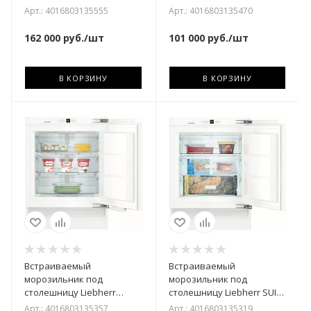
1560-26 001
1514-26 001
Арт.: 4016803135555
Арт.: 4016803135470
162 000
руб.
/шт
101 000
руб.
/шт
В КОРЗИНУ
В КОРЗИНУ
Встраиваемый
Встраиваемый
морозильник под
морозильник под
столешницу Liebherr
столешницу Liebherr SUIG
SUIGN 1554-26 001
1514-26 001
Арт.: 4016803135357
Арт.: 4016803135319