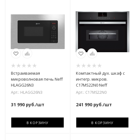
Встраиваемая
Компактный дух. шкаф с
микроволновая печь Neff
интегр. микров.
HLAGG26N3
C17MS22N0 Neff
Арт.: HLAGG26N3
Арт.: C17MS22N0
31 990
руб.
/шт
241 990
руб.
/шт
В КОРЗИНУ
В КОРЗИНУ