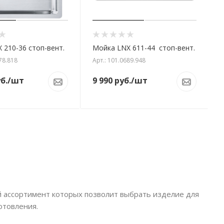
 210-36 стоп-вент.
Мойка LNX 611-44 стоп-вент.
78.818
Арт.: 101.0689.948
б.
/шт
9 990
руб.
/шт
й ассортимент которых позволит выбрать изделие для
отовления.