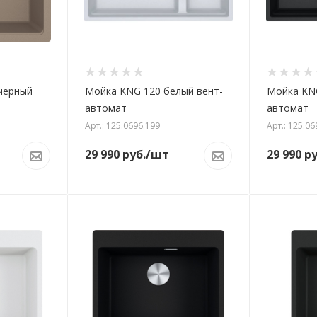
черный
Мойка KNG 120 белый вент-
Мойка KNG
автомат
автомат
Арт.: 125.0696.199
Арт.: 125.06
29 990
руб.
/шт
29 990
ру