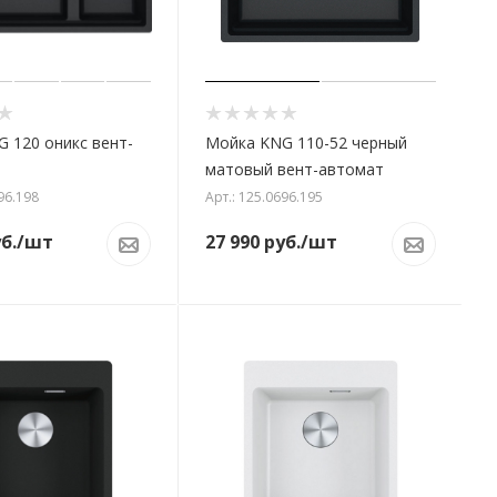
 120 оникс вент-
Мойка KNG 110-52 черный
матовый вент-автомат
96.198
Арт.: 125.0696.195
б.
/шт
27 990
руб.
/шт