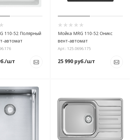
G 110-52 Полярный
Мойка MRG 110-52 Оникс
нт-автомат
вент-автомат
96.176
Арт.: 125.0696.175
б.
/шт
25 990
руб.
/шт