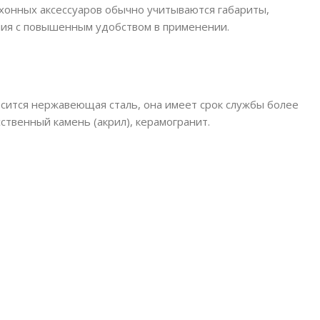
онных аксессуаров обычно учитываются габариты,
елия с повышенным удобством в применении.
осится нержавеющая сталь, она имеет срок службы более
сственный камень (акрил), керамогранит.