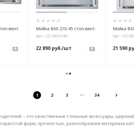
топ-вент.
Мойка BXX 210-45 стоп-вент.
Мойка BXX
Арт.: 127.0679.183
Арт.: 127.06
22 890
руб.
/шт
21 590
ру
1
2
3
34
одителей – это качественные стильные аксессуары, широки
ся красотой форм, прочностью, разнообразием материала изг