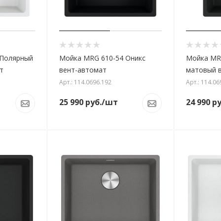
 Полярный
Мойка MRG 610-54 Оникс
Мойка MR
т
вент-автомат
матовый 
Арт.: 114.0696.192
Арт.: 114.06
25 990
руб.
/шт
24 990
ру