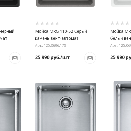
 Черный
Мойка MRG 110-52 Серый
Мойка MR
омат
камень вент-автомат
белый ве
Арт.: 125.0696.178
Арт.: 125.06
25 990
руб.
/шт
25 990
ру