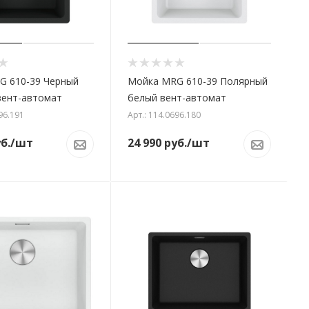
G 610-39 Черный
Мойка MRG 610-39 Полярный
вент-автомат
белый вент-автомат
96.191
Арт.: 114.0696.180
б.
/шт
24 990
руб.
/шт